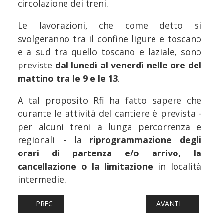
circolazione dei treni.
Le lavorazioni, che come detto si
svolgeranno tra il confine ligure e toscano
e a sud tra quello toscano e laziale, sono
previste
dal lunedì al venerdì nelle ore del
mattino tra le 9 e le 13
.
A tal proposito Rfi ha fatto sapere che
durante le attività del cantiere è prevista -
per alcuni treni a lunga percorrenza e
regionali - la
riprogrammazione degli
orari di partenza e/o arrivo, la
cancellazione o la limitazione
in località
intermedie.
ARTICOLO PRECEDENTE: FERROVIE: IL PRIMO SHINKANSE
ARTICOLO SUCCESS
PREC
AVANTI