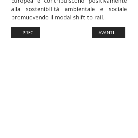
Europea e contribuiscono positivamente
alla sostenibilità ambientale e sociale
promuovendo il modal shift to rail.
ARTICOLO PRECEDENTE: FERROVIE: ALGHERO-AEROPORT
ARTICOLO SUCCESS
PREC
AVANTI