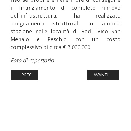
il finanziamento di completo rinnovo
dell’infrastruttura, ha realizzato
adeguamenti strutturali in ambito
stazione nelle località di Rodi, Vico San
Menaio e Peschici con un costo
complessivo di circa € 3.000.000.
Foto di repertorio
ARTICOLO PRECEDENTE: FERROVIE: TORINO, TRENI DEDIC
ARTICOLO SUCCESS
PREC
AVANTI