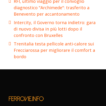
RFI, ultimo viaggio per il convoglio
diagnostico "Archimede": trasferito a
Benevento per accantonamento
Intercity, il Governo torna indietro: gara
di nuovo divisa in più lotti dopo il
confronto con Bruxelles
Trenitalia testa pellicole anti-calore sui
Frecciarossa per migliorare il comfort a
bordo