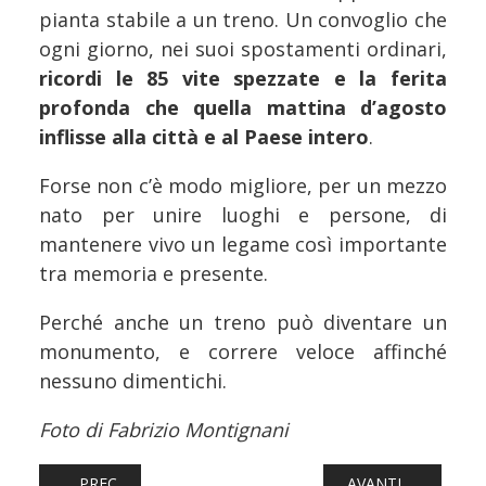
pianta stabile a un treno. Un convoglio che
ogni giorno, nei suoi spostamenti ordinari,
ricordi le 85 vite spezzate e la ferita
profonda che quella mattina d’agosto
inflisse alla città e al Paese intero
.
Forse non c’è modo migliore, per un mezzo
nato per unire luoghi e persone, di
mantenere vivo un legame così importante
tra memoria e presente.
Perché anche un treno può diventare un
monumento, e correre veloce affinché
nessuno dimentichi.
Foto di Fabrizio Montignani
ARTICOLO PRECEDENTE: FERROVIE: TRENITALIA CAMPANI
ARTICOLO SUCCESS
PREC
AVANTI