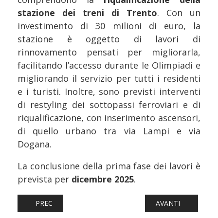
stazione dei treni di Trento
. Con un
investimento di 30 milioni di euro, la
stazione è oggetto di lavori di
rinnovamento pensati per migliorarla,
facilitando l’accesso durante le Olimpiadi e
migliorando il servizio per tutti i residenti
e i turisti. Inoltre, sono previsti interventi
di restyling dei sottopassi ferroviari e di
riqualificazione, con inserimento ascensori,
di quello urbano tra via Lampi e via
Dogana.
La conclusione della prima fase dei lavori è
prevista per
dicembre 2025
.
ARTICOLO PRECEDENTE: FERROVIE: ARMA DEI CARABINIE
ARTICOLO SUCCESS
PREC
AVANTI