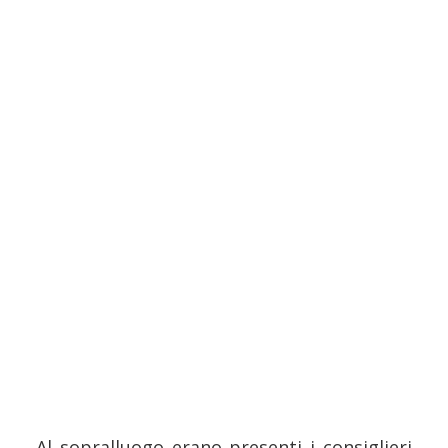
Al sopralluogo erano presenti i consiglieri