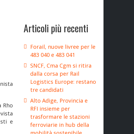
Articoli più recenti
Forail, nuove livree per le
483 040 e 483 041
SNCF, Cma Cgm si ritira
dalla corsa per Rail
Logistics Europe: restano
nista
tre candidati
Alto Adige, Provincia e
a Rho
RFI insieme per
vista
trasformare le stazioni
sti e
ferroviarie in hub della
mobilità sostenibile