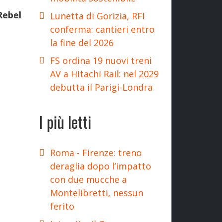
Rebel
Lunetta di Gorizia, RFI
conferma: cantieri entro
la fine del 2026
FS ordina 19 nuovi treni
AV a Hitachi Rail: nel 2029
debutta il Parigi-Londra
I più letti
Roma - Firenze: treno
deraglia dopo l’impatto
con due mucche a
Montelibretti, nessun
ferito