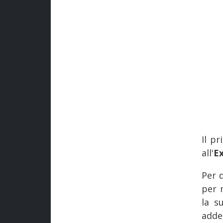
Il p
all'
E
Per 
per 
la s
addet