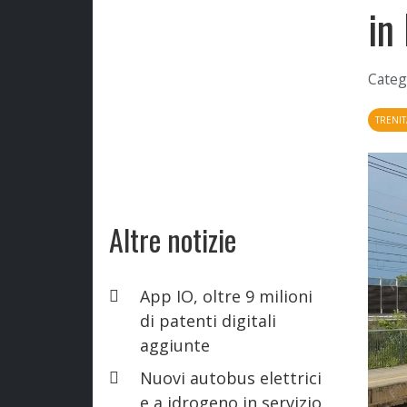
in
Categ
TRENIT
Altre notizie
App IO, oltre 9 milioni
di patenti digitali
aggiunte
Nuovi autobus elettrici
e a idrogeno in servizio