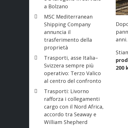
a Bolzano
MSC Mediterranean
Dopo 
Shipping Company
pann
annuncia il
anni.
trasferimento della
proprietà
Stia
Trasporti, asse Italia–
prod
Svizzera sempre più
200 
operativo: Terzo Valico
al centro del confronto
Trasporti: Livorno
rafforza i collegamenti
cargo con il Nord Africa,
accordo tra Seaway e
William Shepherd