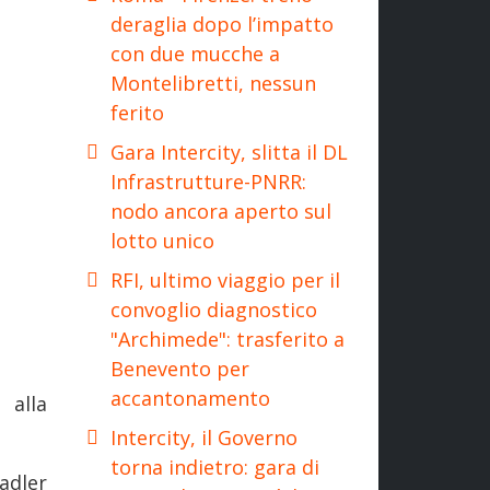
deraglia dopo l’impatto
con due mucche a
Montelibretti, nessun
ferito
Gara Intercity, slitta il DL
Infrastrutture-PNRR:
nodo ancora aperto sul
lotto unico
RFI, ultimo viaggio per il
convoglio diagnostico
"Archimede": trasferito a
Benevento per
accantonamento
 alla
Intercity, il Governo
torna indietro: gara di
adler