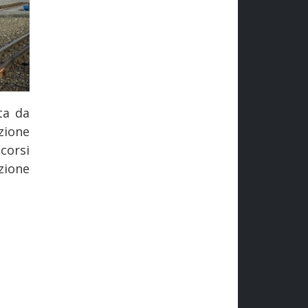
ta da
zione
corsi
azione