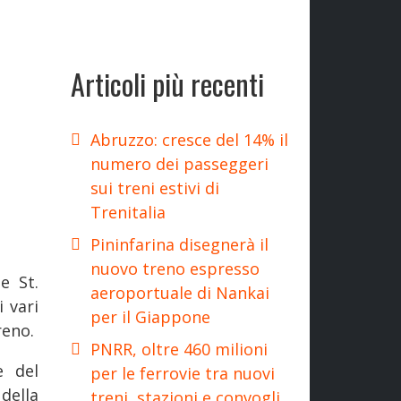
Articoli più recenti
Abruzzo: cresce del 14% il
numero dei passeggeri
sui treni estivi di
Trenitalia
Pininfarina disegnerà il
nuovo treno espresso
e St.
aeroportuale di Nankai
 vari
per il Giappone
reno.
PNRR, oltre 460 milioni
e del
per le ferrovie tra nuovi
della
treni, stazioni e convogli