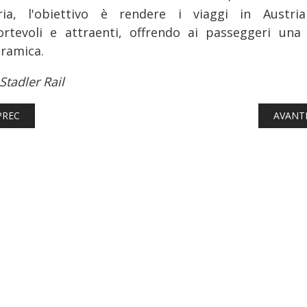
ria, l'obiettivo è rendere i viaggi in Austri
ortevoli e attraenti, offrendo ai passeggeri una 
ramica.
Stadler Rail
TICOLO PRECEDENTE: FERROVIE: ITALO SOPPRIME DUE TRENI DA B
ARTICO
PREC
AVANT