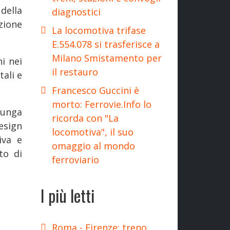
della
diagnostici
uzione
La locomotiva trifase
E.554.078 si trasferisce a
Milano Smistamento per
i nei
il restauro
ali e
Francesco Guccini è
morto: Ferrovie.Info lo
lunga
ricorda con "La
esign
locomotiva", il suo
iva e
omaggio al mondo
to di
ferroviario
I più letti
Roma - Firenze: treno