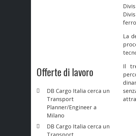
Divi
Divis
ferro
La d
proc
tecno
Il t
Offerte di lavoro
perc
dina
DB Cargo Italia cerca un
senz
Transport
attra
Planner/Engineer a
Milano
DB Cargo Italia cerca un
Transport