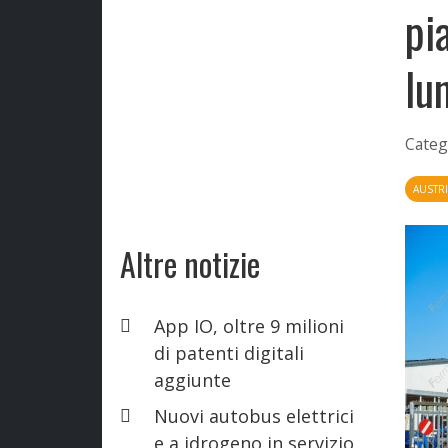
pi
lu
Categ
AUSTR
Altre notizie
App IO, oltre 9 milioni
di patenti digitali
aggiunte
Nuovi autobus elettrici
e a idrogeno in servizio