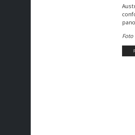
Aust
conf
pano
Foto 
AR