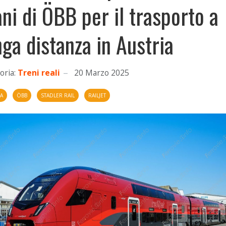
ani di ÖBB per il trasporto a
nga distanza in Austria
oria:
Treni reali
20 Marzo 2025
IA
ÖBB
STADLER RAIL
RAILJET