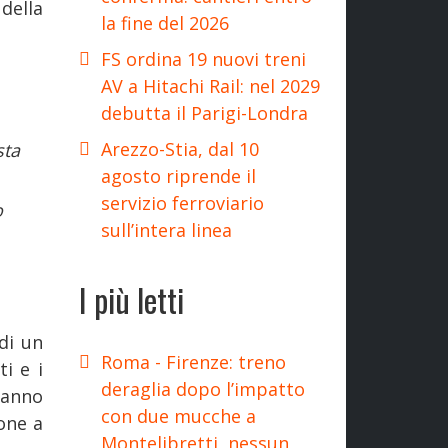
della
la fine del 2026
FS ordina 19 nuovi treni
AV a Hitachi Rail: nel 2029
debutta il Parigi-Londra
Arezzo-Stia, dal 10
sta
agosto riprende il
servizio ferroviario
o
sull’intera linea
I più letti
di un
Roma - Firenze: treno
ti e i
deraglia dopo l’impatto
 hanno
con due mucche a
ione a
Montelibretti, nessun