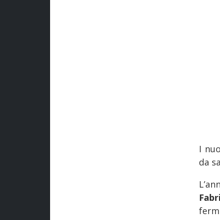
I nuo
da s
L’an
Fabr
ferm