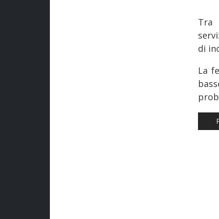
Tra 
servi
di in
La f
bass
probl
ART