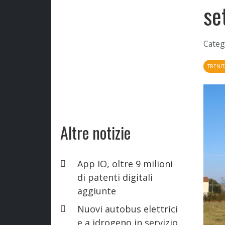
se
Categ
TRENIT
Altre notizie
App IO, oltre 9 milioni
di patenti digitali
aggiunte
Nuovi autobus elettrici
e a idrogeno in servizio