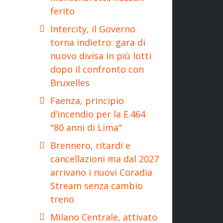
ferito
Intercity, il Governo
torna indietro: gara di
nuovo divisa in più lotti
dopo il confronto con
Bruxelles
Faenza, principio
d’incendio per la E.464
"80 anni di Lima"
Brennero, ritardi e
cancellazioni ma dal 2027
arrivano i nuovi Coradia
Stream senza cambio
treno
Milano Centrale, attivato