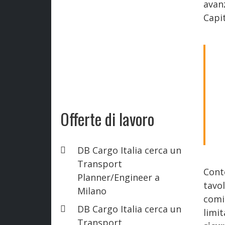
avan
Capit
Offerte di lavoro
DB Cargo Italia cerca un
Transport
Cont
Planner/Engineer a
tavo
Milano
comit
DB Cargo Italia cerca un
limit
Transport