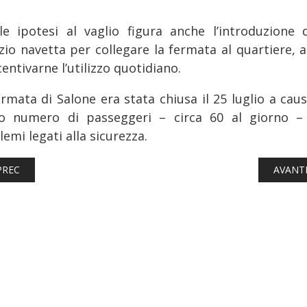
le ipotesi al vaglio figura anche l’introduzione 
zio navetta per collegare la fermata al quartiere, a
centivarne l’utilizzo quotidiano.
ermata di Salone era stata chiusa il 25 luglio a caus
o numero di passeggeri – circa 60 al giorno –
emi legati alla sicurezza.
ICOLO PRECEDENTE: FERROVIE: CONCLUSI I TEST SULL'AGV 575 N
ARTICO
PREC
AVANT