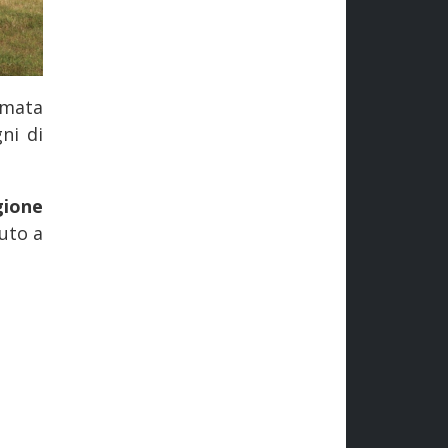
rmata
ni di
gione
uto a