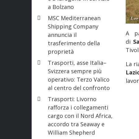
a Bolzano
MSC Mediterranean
Shipping Company
A pa
annuncia il
di
S
trasferimento della
Tivol
proprietà
Trasporti, asse Italia–
La ri
Svizzera sempre più
Lazi
operativo: Terzo Valico
lavor
al centro del confronto
Trasporti: Livorno
rafforza i collegamenti
cargo con il Nord Africa,
accordo tra Seaway e
William Shepherd