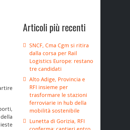
Articoli più recenti
SNCF, Cma Cgm si ritira
dalla corsa per Rail
Logistics Europe: restano
tre candidati
Alto Adige, Provincia e
RFI insieme per
artire
trasformare le stazioni
ferroviarie in hub della
orti,
mobilità sostenibile
della
Lunetta di Gorizia, RFI
ieste
conferma: cantieri entro