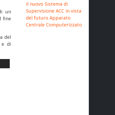
il nuovo Sistema di
Supervisione ACC in vista
di un
del futuro Apparato
l fine
Centrale Computerizzato
a del
 e di
.16 DI NTV
LO SUCCESSIVO: FERROVIE: FIRENZE - VIAREGGIO, RADDOPPIO FR
I