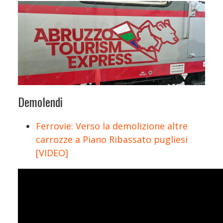
Demolendi
Ferrovie: Verso la demolizione altre
carrozze a Piano Ribassato pugliesi
[VIDEO]