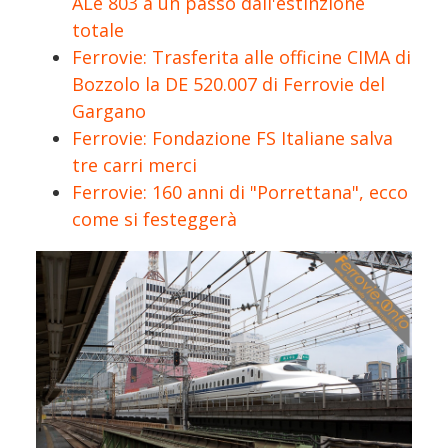
ALe 803 a un passo dall'estinzione
totale
Ferrovie: Trasferita alle officine CIMA di
Bozzolo la DE 520.007 di Ferrovie del
Gargano
Ferrovie: Fondazione FS Italiane salva
tre carri merci
Ferrovie: 160 anni di "Porrettana", ecco
come si festeggerà