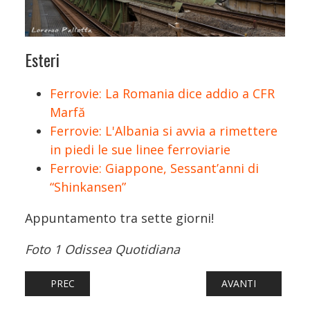
Esteri
Ferrovie: La Romania dice addio a CFR
Marfă
Ferrovie: L'Albania si avvia a rimettere
in piedi le sue linee ferroviarie
Ferrovie: Giappone, Sessant’anni di
“Shinkansen”
Appuntamento tra sette giorni!
Foto 1 Odissea Quotidiana
ARTICOLO PRECEDENTE: FERROVIE: SERBIA, CROLLA IL T
ARTICOLO SUCCESS
PREC
AVANTI