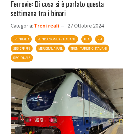
Ferrovie: Di cosa si è parlato questa
settimana tra i binari
Categoria:
Treni reali
27 Ottobre 2024
TRENITALIA
FONDAZIONE FS ITALIANE
TUA
RFI
SBB CFF FFS
MERCITALIA RAIL
TRENI TURISTICI ITALIANI
REGIONALE