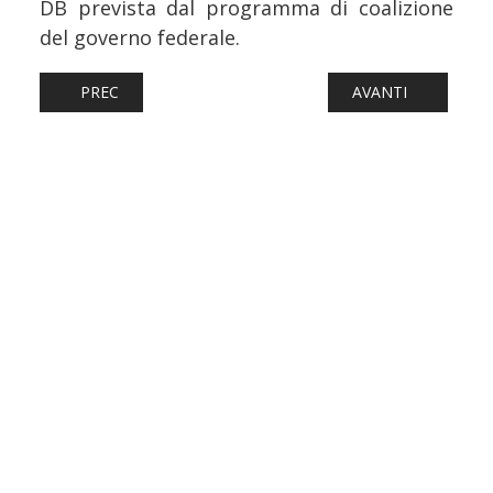
DB prevista dal programma di coalizione
del governo federale.
ARTICOLO PRECEDENTE: FERROVIE: TORNA A VIAGGIARE 
ARTICOLO SUCCESSI
PREC
AVANTI