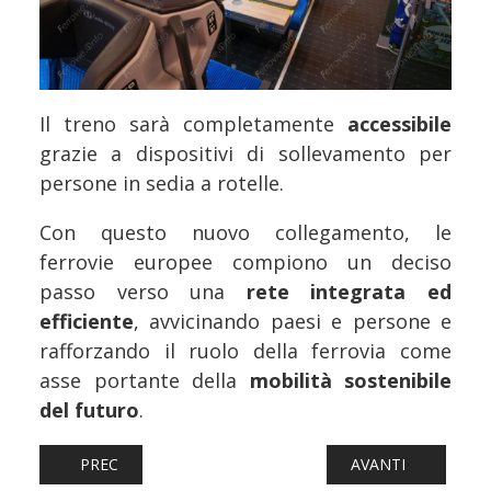
Il treno sarà completamente
accessibile
grazie a dispositivi di sollevamento per
persone in sedia a rotelle.
Con questo nuovo collegamento, le
ferrovie europee compiono un deciso
passo verso una
rete integrata ed
efficiente
, avvicinando paesi e persone e
rafforzando il ruolo della ferrovia come
asse portante della
mobilità sostenibile
del futuro
.
ARTICOLO PRECEDENTE: FERROVIE: QUALE FUTURO PER 
ARTICOLO SUCCESS
PREC
AVANTI