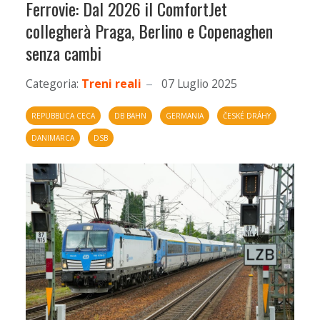
Ferrovie: Dal 2026 il ComfortJet
collegherà Praga, Berlino e Copenaghen
senza cambi
Categoria:
Treni reali
07 Luglio 2025
REPUBBLICA CECA
DB BAHN
GERMANIA
ČESKÉ DRÁHY
DANIMARCA
DSB