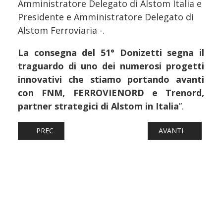
Amministratore Delegato di Alstom Italia e
Presidente e Amministratore Delegato di
Alstom Ferroviaria -.
La consegna del 51° Donizetti segna il
traguardo di uno dei numerosi progetti
innovativi che stiamo portando avanti
con FNM, FERROVIENORD e Trenord,
partner strategici di Alstom in Italia
”.
ARTICOLO PRECEDENTE: FERROVIE: GRUPPO FS, AL VIA 
ARTICOLO SUCCESS
PREC
AVANTI