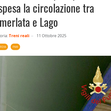
spesa la circolazione tra
merlata e Lago
oria:
Treni reali
11 Ottobre 2025
RDIA
FNM