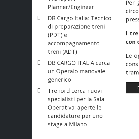
Per 
Planner/Engineer
circ
DB Cargo Italia: Tecnico
pres
di preparazione treni
I tr
(PDT) e
con 
accompagnamento
treni (ADT)
Le o
DB CARGO ITALIA cerca
cons
un Operaio manovale
trami
generico
AR
Trenord cerca nuovi
specialisti per la Sala
Operativa: aperte le
candidature per uno
stage a Milano