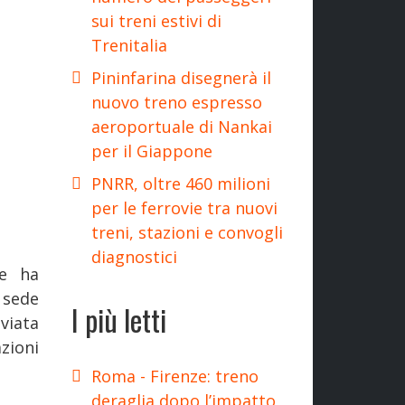
sui treni estivi di
Trenitalia
Pininfarina disegnerà il
nuovo treno espresso
aeroportuale di Nankai
per il Giappone
PNRR, oltre 460 milioni
per le ferrovie tra nuovi
treni, stazioni e convogli
diagnostici
 e ha
 sede
I più letti
viata
zioni
Roma - Firenze: treno
deraglia dopo l’impatto