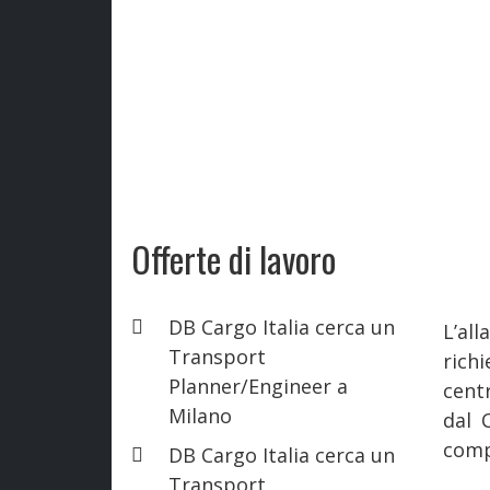
Offerte di lavoro
DB Cargo Italia cerca un
L’al
Transport
rich
Planner/Engineer a
cent
Milano
dal 
comp
DB Cargo Italia cerca un
Transport