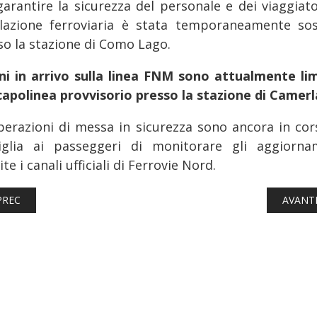
garantire la sicurezza del personale e dei viaggiator
olazione ferroviaria è stata temporaneamente so
so la stazione di Como Lago.
eni in arrivo sulla linea FNM sono attualmente lim
capolinea provvisorio presso la stazione di Camerl
perazioni di messa in sicurezza sono ancora in cors
iglia ai passeggeri di monitorare gli aggiorna
te i canali ufficiali di Ferrovie Nord.
TICOLO PRECEDENTE: FERROVIE: ALTA VELOCITÀ E INTERCITY CA
ARTICO
PREC
AVANT