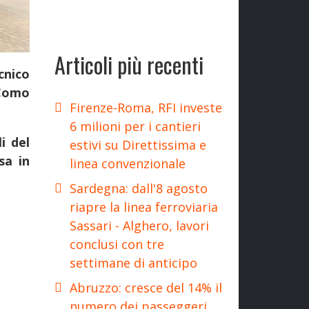
Articoli più recenti
cnico
 Como
Firenze-Roma, RFI investe
6 milioni per i cantieri
i del
estivi su Direttissima e
sa in
linea convenzionale
Sardegna: dall'8 agosto
riapre la linea ferroviaria
Sassari - Alghero, lavori
conclusi con tre
settimane di anticipo
Abruzzo: cresce del 14% il
numero dei passeggeri