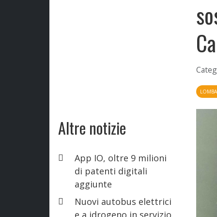
so
Ca
Categ
LOMBA
Altre notizie
App IO, oltre 9 milioni
di patenti digitali
aggiunte
Nuovi autobus elettrici
e a idrogeno in servizio