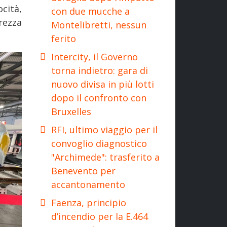
cità,
con due mucche a
rezza
Montelibretti, nessun
ferito
Intercity, il Governo
torna indietro: gara di
nuovo divisa in più lotti
dopo il confronto con
Bruxelles
RFI, ultimo viaggio per il
convoglio diagnostico
"Archimede": trasferito a
Benevento per
accantonamento
Faenza, principio
d’incendio per la E.464