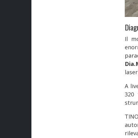
Diag
Il m
enor
para
Dia.
laser
A liv
320 
stru
TINO
auto
rile