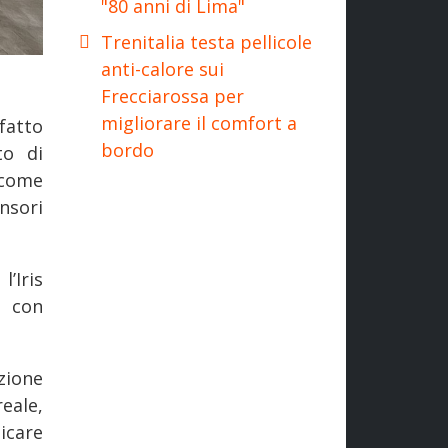
"80 anni di Lima"
Trenitalia testa pellicole
anti-calore sui
Frecciarossa per
migliorare il comfort a
fatto
bordo
to di
 come
ensori
l’Iris
à con
zione
eale,
icare