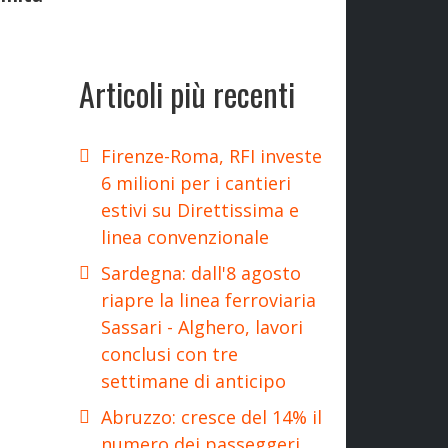
Articoli più recenti
Firenze-Roma, RFI investe
6 milioni per i cantieri
estivi su Direttissima e
linea convenzionale
Sardegna: dall'8 agosto
riapre la linea ferroviaria
Sassari - Alghero, lavori
conclusi con tre
settimane di anticipo
Abruzzo: cresce del 14% il
numero dei passeggeri