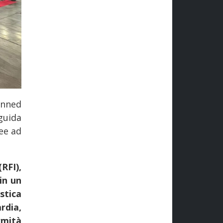
anned
guida
ee ad
RFI),
in un
stica
rdia,
rmità