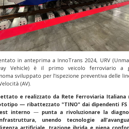
entato in anteprima a InnoTrans 2024, URV (Unm
way Vehicle) è il primo veicolo ferroviario a 
noma sviluppato per l’ispezione preventiva delle lin
Velocità (AV).
ettato e realizzato da Rete Ferroviaria Italiana (
rototipo — ribattezzato "TINO" dai dipendenti FS 
est interno
—
punta a rivoluzionare la diagno
’infrastruttura, unendo tecnologie all’avangua
lligenza artificiale, trazione ibrida e piena confo