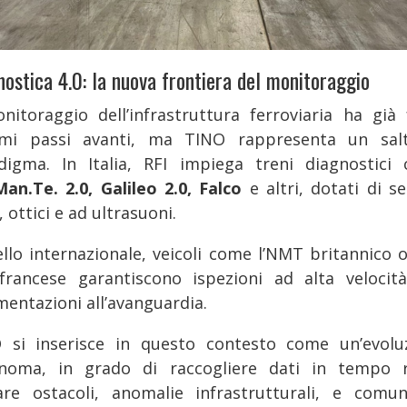
nostica 4.0: la nuova frontiera del monitoraggio
onitoraggio dell’infrastruttura ferroviaria ha già 
mi passi avanti, ma TINO rappresenta un sal
digma. In Italia, RFI impiega treni diagnostici
Man.Te. 2.0, Galileo 2.0, Falco
e altri, dotati di s
, ottici e ad ultrasuoni.
ello internazionale, veicoli come l’NMT britannico o 
francese garantiscono ispezioni ad alta velocit
mentazioni all’avanguardia.
 si inserisce in questo contesto come un’evolu
noma, in grado di raccogliere dati in tempo r
vare ostacoli, anomalie infrastrutturali, e comun