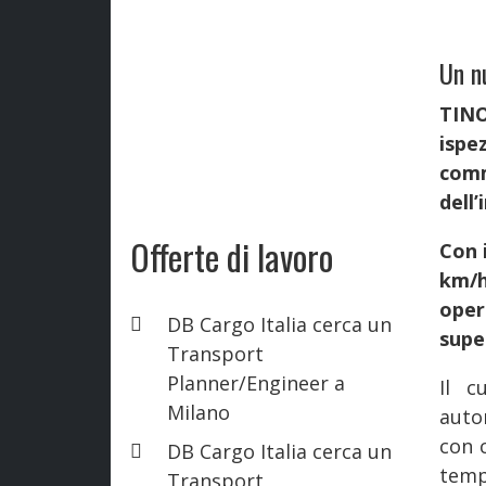
Un n
TIN
ispe
comm
dell’
Offerte di lavoro
Con 
km/h
oper
DB Cargo Italia cerca un
supe
Transport
Planner/Engineer a
Il c
Milano
auto
con 
DB Cargo Italia cerca un
temp
Transport