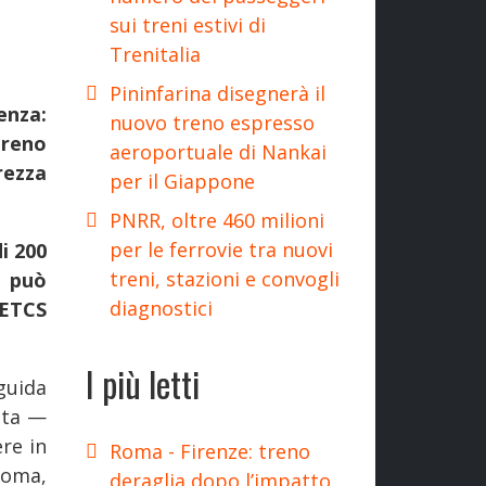
sui treni estivi di
Trenitalia
Pininfarina disegnerà il
nza:
nuovo treno espresso
treno
aeroportuale di Nankai
rezza
per il Giappone
PNRR, oltre 460 milioni
per le ferrovie tra nuovi
i 200
treni, stazioni e convogli
o può
diagnostici
/ETCS
I più letti
guida
ota —
re in
Roma - Firenze: treno
noma,
deraglia dopo l’impatto