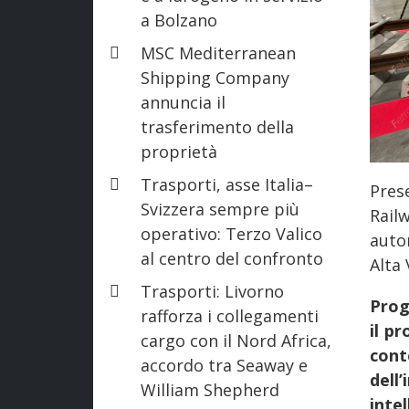
a Bolzano
MSC Mediterranean
Shipping Company
annuncia il
trasferimento della
proprietà
Trasporti, asse Italia–
Pres
Svizzera sempre più
Rail
operativo: Terzo Valico
auto
al centro del confronto
Alta 
Trasporti: Livorno
Prog
rafforza i collegamenti
il p
cargo con il Nord Africa,
cont
accordo tra Seaway e
dell
William Shepherd
inte