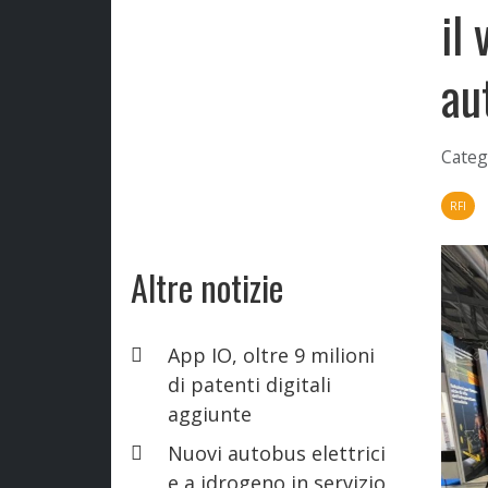
il
au
Categ
RFI
Altre notizie
App IO, oltre 9 milioni
di patenti digitali
aggiunte
Nuovi autobus elettrici
e a idrogeno in servizio