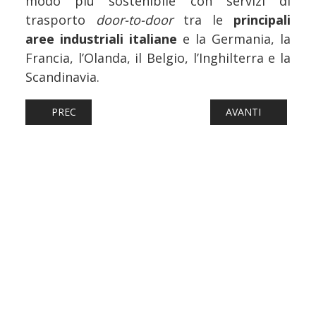
modo più sostenibile con servizi di
trasporto
door-to-door
tra le
principali
aree industriali italiane
e la Germania, la
Francia, l’Olanda, il Belgio, l’Inghilterra e la
Scandinavia.
ARTICOLO PRECEDENTE: FERROVIE: LA TBM IDA È A TRE 
ARTICOLO SUCCESS
PREC
AVANTI