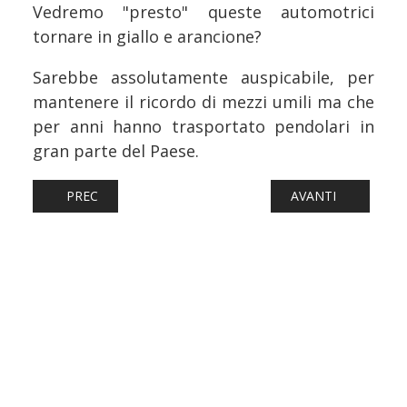
Vedremo "presto" queste automotrici
tornare in giallo e arancione?
Sarebbe assolutamente auspicabile, per
mantenere il ricordo di mezzi umili ma che
per anni hanno trasportato pendolari in
gran parte del Paese.
ARTICOLO PRECEDENTE: FERROVIE: ANCORA UNA D.445 IN 
ARTICOLO SUCCESS
PREC
AVANTI