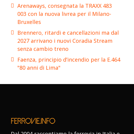
Arenaways, consegnata la TRAXX 483
003 con la nuova livrea per il Milano-
Bruxelles
Brennero, ritardi e cancellazioni ma dal
2027 arrivano i nuovi Coradia Stream
senza cambio treno
Faenza, principio d’incendio per la E.464
"80 anni di Lima"
Dal 2004 raccontiamo la ferrovia in Italia e