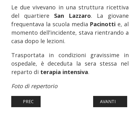
Le due vivevano in una struttura ricettiva
del quartiere
San Lazzaro
. La giovane
frequentava la scuola media
Pacinotti
e, al
momento dell’incidente, stava rientrando a
casa dopo le lezioni.
Trasportata in condizioni gravissime in
ospedale, è deceduta la sera stessa nel
reparto di
terapia intensiva
.
Foto di repertorio
ARTICOLO PRECEDENTE: FERROVIE: AGGREDÌ CAPOTRENO
ARTICOLO SUCCESS
PREC
AVANTI