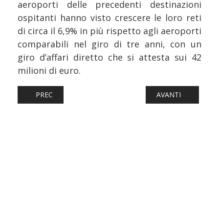
aeroporti delle precedenti destinazioni
ospitanti hanno visto crescere le loro reti
di circa il 6,9% in più rispetto agli aeroporti
comparabili nel giro di tre anni, con un
giro d’affari diretto che si attesta sui 42
milioni di euro.
ARTICOLO PRECEDENTE: FERROVIE: LA DENUNCIA DI GRE
ARTICOLO SUCCESS
PREC
AVANTI