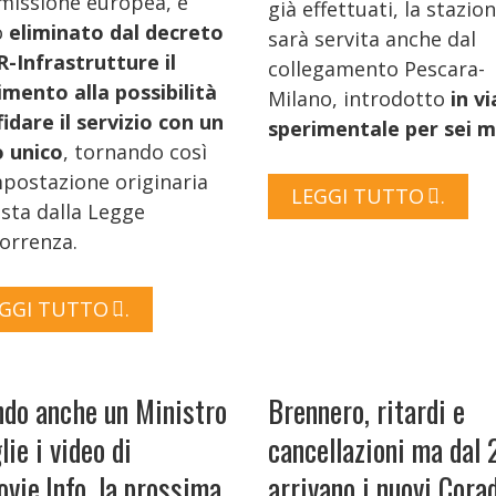
issione europea, è
già effettuati, la stazio
o
eliminato dal decreto
sarà servita anche dal
-Infrastrutture il
collegamento Pescara-
imento alla possibilità
Milano, introdotto
in vi
fidare il servizio con un
sperimentale per sei m
o unico
, tornando così
mpostazione originaria
LEGGI TUTTO …
ista dalla Legge
orrenza.
GGI TUTTO …
do anche un Ministro
Brennero, ritardi e
lie i video di
cancellazioni ma dal
ovie.Info, la prossima
arrivano i nuovi Cora