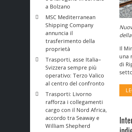
a Bolzano
MSC Mediterranean
Shipping Company
Nuove
annuncia il
dell
trasferimento della
Il Mi
proprietà
una r
Trasporti, asse Italia–
di Ri
Svizzera sempre più
setto
operativo: Terzo Valico
al centro del confronto
LE
Trasporti: Livorno
rafforza i collegamenti
cargo con il Nord Africa,
Inte
accordo tra Seaway e
William Shepherd
indi