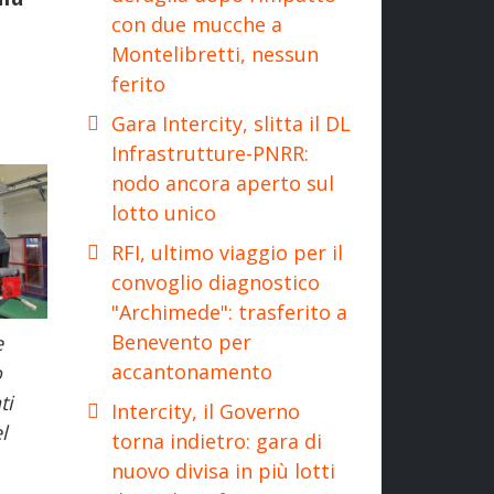
con due mucche a
Montelibretti, nessun
ferito
Gara Intercity, slitta il DL
Infrastrutture-PNRR:
nodo ancora aperto sul
lotto unico
RFI, ultimo viaggio per il
convoglio diagnostico
"Archimede": trasferito a
Benevento per
e
accantonamento
o
ti
Intercity, il Governo
l
torna indietro: gara di
nuovo divisa in più lotti