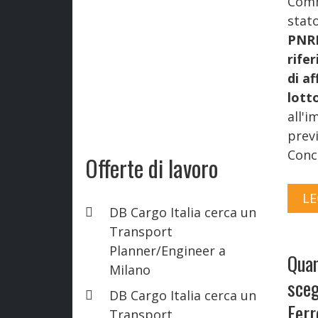
Comm
stat
PNRR
rifer
di af
lott
all'i
prev
Conc
Offerte di lavoro
LE
DB Cargo Italia cerca un
Transport
Planner/Engineer a
Quan
Milano
sceg
DB Cargo Italia cerca un
Ferr
Transport