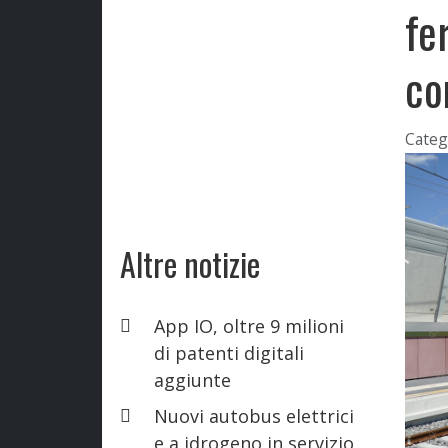
fe
co
Categ
Altre notizie
App IO, oltre 9 milioni
di patenti digitali
aggiunte
Nuovi autobus elettrici
e a idrogeno in servizio