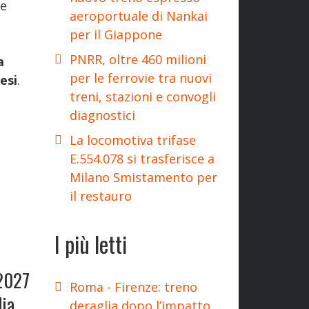
ne
aeroportuale di Nankai
per il Giappone
PNRR, oltre 460 milioni
a
per le ferrovie tra nuovi
esi
.
treni, stazioni e convogli
diagnostici
La locomotiva trifase
E.554.078 si trasferisce a
Milano Smistamento per
il restauro
I più letti
 2027
Roma - Firenze: treno
dia
deraglia dopo l’impatto