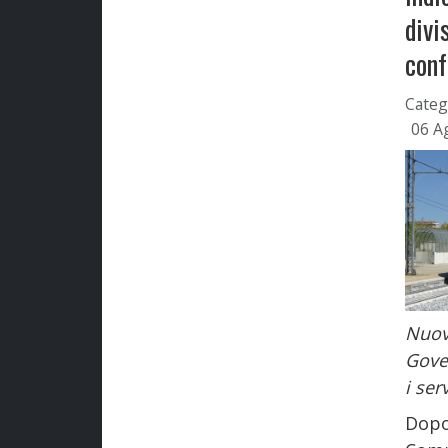
divi
conf
Categ
06 A
Nuov
Gover
i serv
Dopo