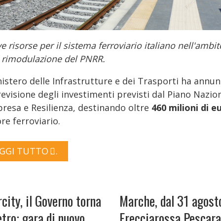
 risorse per il sistema ferroviario italiano nell'ambit
a rimodulazione del PNRR.
nistero delle Infrastrutture e dei Trasporti ha annun
evisione degli investimenti previsti dal Piano Nazio
presa e Resilienza, destinando oltre
460 milioni di e
re ferroviario.
GGI TUTTO …
rcity, il Governo torna
Marche, dal 31 agosto
etro: gara di nuovo
Frecciarossa Pescara