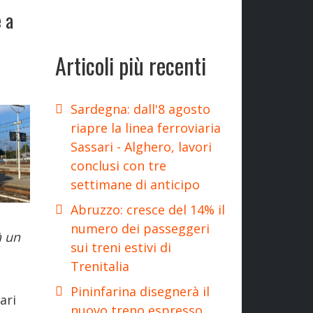
 a
Articoli più recenti
Sardegna: dall'8 agosto
riapre la linea ferroviaria
Sassari - Alghero, lavori
conclusi con tre
settimane di anticipo
Abruzzo: cresce del 14% il
numero dei passeggeri
à un
sui treni estivi di
Trenitalia
Pininfarina disegnerà il
ari
nuovo treno espresso