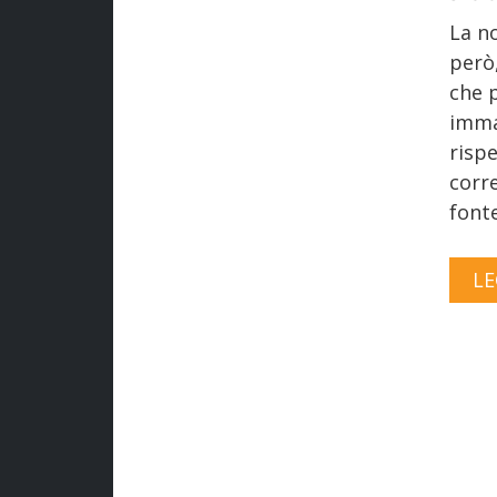
La n
però
che 
immag
rispe
corre
fonte
LE