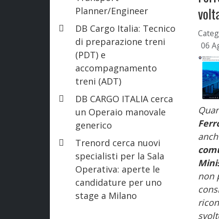
volt
Planner/Engineer
DB Cargo Italia: Tecnico
Categ
di preparazione treni
06 A
(PDT) e
accompagnamento
treni (ADT)
DB CARGO ITALIA cerca
Qua
un Operaio manovale
Ferr
generico
anch
Trenord cerca nuovi
comu
specialisti per la Sala
Mini
Operativa: aperte le
non 
candidature per uno
cons
stage a Milano
rico
svolt