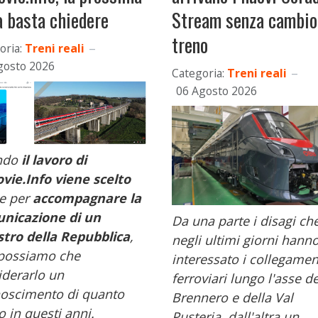
a basta chiedere
Stream senza cambio
treno
oria:
Treni reali
gosto 2026
Categoria:
Treni reali
06 Agosto 2026
ndo
il lavoro di
ovie.Info viene scelto
e per
accompagnare la
nicazione di un
Da una parte i disagi ch
stro della Repubblica
,
negli ultimi giorni hann
possiamo che
interessato i collegamen
iderarlo un
ferroviari lungo l'asse de
noscimento di quanto
Brennero e della Val
o in questi anni.
Pusteria, dall'altra un