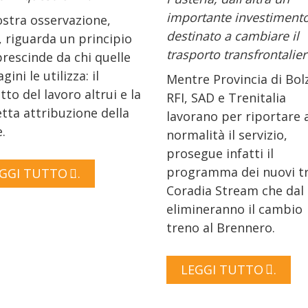
importante investiment
ostra osservazione,
destinato a cambiare il
, riguarda un principio
trasporto transfrontalier
prescinde da chi quelle
ini le utilizza: il
Mentre Provincia di Bol
tto del lavoro altrui e la
RFI, SAD e Trenitalia
tta attribuzione della
lavorano per riportare a
.
normalità il servizio,
prosegue infatti il
programma dei nuovi tr
GGI TUTTO …
Coradia Stream che dal
elimineranno il cambio
treno al Brennero.
LEGGI TUTTO …