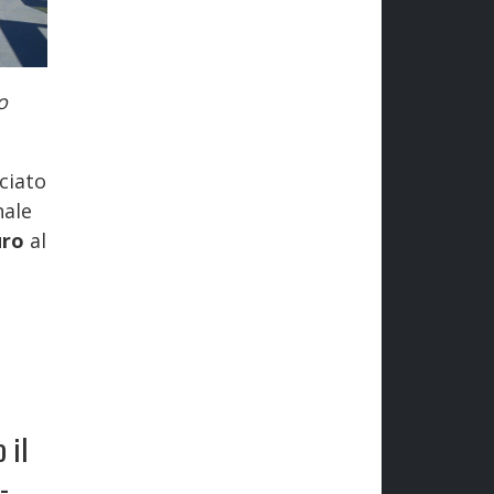
o
ciato
nale
uro
al
 il
-